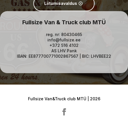
Liitumisavaldus
Fullsize Van & Truck club MTÜ
reg. nr: 80430465
info@fullsize.ee
+372 516 4102
AS LHV Pank
IBAN: EE877700771002867567 | BIC: LHVBEE22
Fullsize Van&Truck club MTÜ | 2026